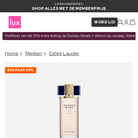
Ledenvoordelen:
SHOP ALLES MET DE MEMBERPRIJS
WORD LID
Profiteer van tot 25% extra korting op Sunday Steals ⚡ Alleen op zondag. Alleen
×
Home
Merken
Estée Lauder
ITEM TOEGEVOEGD AAN
Vaak samen gekocht met
WINKELMAND
BESPAAR
68%