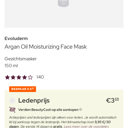
Evoluderm
Argan Oil Moisturizing Face Mask
Gezichtsmasker
150 ml
140
BESPAAR
€3
40
Ledenprijs
€
3
59
Verdien BeautyCash op alle aankopen
Actieprijzen and ledenprijzen zijn alleen voor leden. Je wordt automatisch
lid bij aankoop tegen de ledenprijs. Het lidmaatschap kost
9,95 €/30
dagen
. De eerste 14 dagen is
gratis
.
Lees meer over de voordelen.