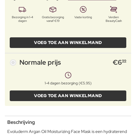
Bezorging in 1-4
Gratis bezorging
Vaste korting
Verdien
dagen
vanaf €19
BeautyCash
VOEG TOE AAN WINKELMAND
Normale prijs
€
6
99
1-4 dagen bezorging (€5.95)
VOEG TOE AAN WINKELMAND
Beschrijving
Evoluderm Argan Oil Moisturizing Face Mask is een hydraterend