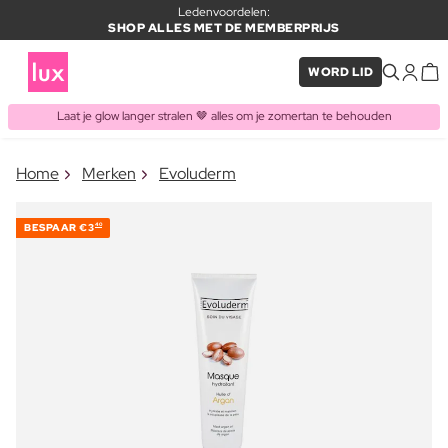
Ledenvoordelen:
SHOP ALLES MET DE MEMBERPRIJS
WORD LID
Laat je glow langer stralen 🤎 alles om je zomertan te behouden
×
Home
Merken
Evoluderm
ITEM TOEGEVOEGD AAN
Vaak samen gekocht met
WINKELMAND
BESPAAR
€3
40