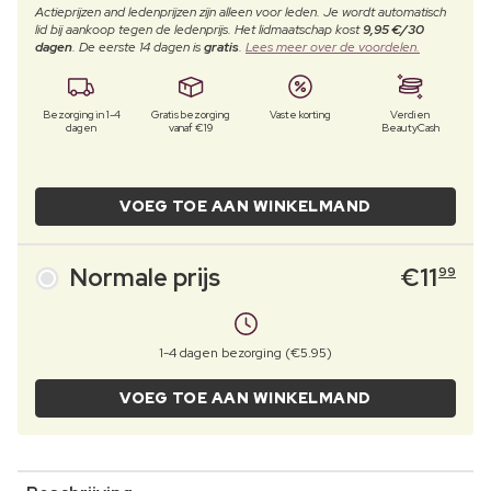
Actieprijzen and ledenprijzen zijn alleen voor leden. Je wordt automatisch
lid bij aankoop tegen de ledenprijs. Het lidmaatschap kost
9,95 €/30
dagen
. De eerste 14 dagen is
gratis
.
Lees meer over de voordelen.
Bezorging in 1-4
Gratis bezorging
Vaste korting
Verdien
dagen
vanaf €19
BeautyCash
VOEG TOE AAN WINKELMAND
Normale prijs
€
11
99
1-4 dagen bezorging (€5.95)
VOEG TOE AAN WINKELMAND