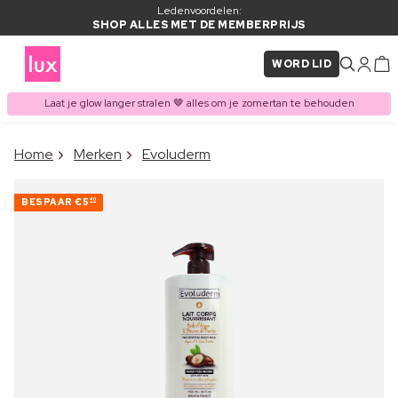
Ledenvoordelen:
SHOP ALLES MET DE MEMBERPRIJS
WORD LID
Laat je glow langer stralen 🤎 alles om je zomertan te behouden
×
Home
Merken
Evoluderm
ITEM TOEGEVOEGD AAN
Vaak samen gekocht met
WINKELMAND
BESPAAR
€5
40