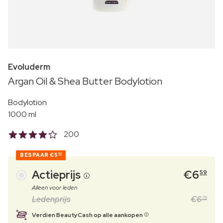
Evoluderm
Argan Oil & Shea Butter Bodylotion
Bodylotion
1000 ml
200
BESPAAR
€5
40
Actieprijs
€
6
59
Alleen voor leden
Ledenprijs
€
6
79
Verdien BeautyCash op alle aankopen