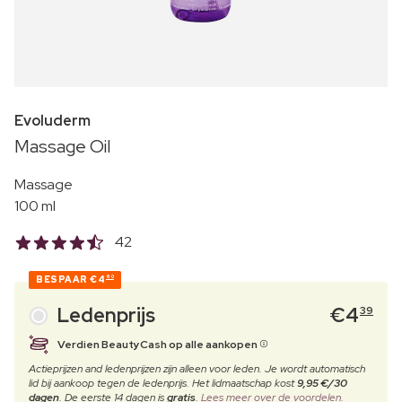
Evoluderm
Massage Oil
Massage
100 ml
42
BESPAAR
€4
60
Ledenprijs
€
4
39
Verdien BeautyCash op alle aankopen
Actieprijzen and ledenprijzen zijn alleen voor leden. Je wordt automatisch
lid bij aankoop tegen de ledenprijs. Het lidmaatschap kost
9,95 €/30
dagen
. De eerste 14 dagen is
gratis
.
Lees meer over de voordelen.