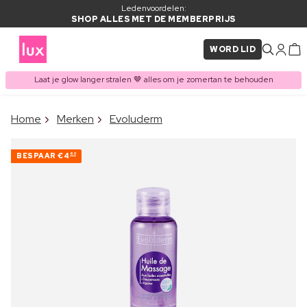
Ledenvoordelen:
SHOP ALLES MET DE MEMBERPRIJS
WORD LID
Laat je glow langer stralen 🤎 alles om je zomertan te behouden
×
Home
Merken
Evoluderm
ITEM TOEGEVOEGD AAN
Vaak samen gekocht met
WINKELMAND
BESPAAR
€4
60