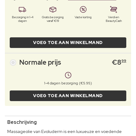
Bezorging in 1-4
Gratis bezorging
Vaste korting
Verdien
dagen
vanaf €19
BeautyCash
VOEG TOE AAN WINKELMAND
Normale prijs
€
8
99
1-4 dagen bezorging (€5.95)
VOEG TOE AAN WINKELMAND
Beschrijving
Massageolie van Evoluderm is een luxueuze en voedende