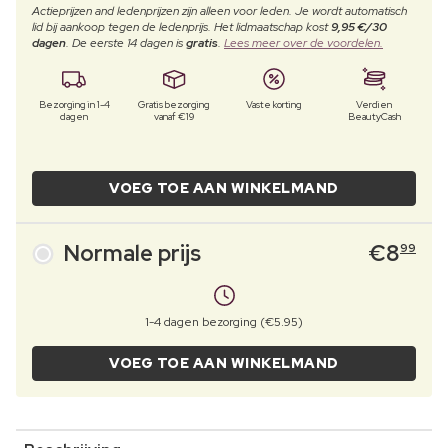
Actieprijzen and ledenprijzen zijn alleen voor leden. Je wordt automatisch
lid bij aankoop tegen de ledenprijs. Het lidmaatschap kost
9,95 €/30
dagen
. De eerste 14 dagen is
gratis
.
Lees meer over de voordelen.
Bezorging in 1-4
Gratis bezorging
Vaste korting
Verdien
dagen
vanaf €19
BeautyCash
VOEG TOE AAN WINKELMAND
Normale prijs
€
8
99
1-4 dagen bezorging (€5.95)
VOEG TOE AAN WINKELMAND