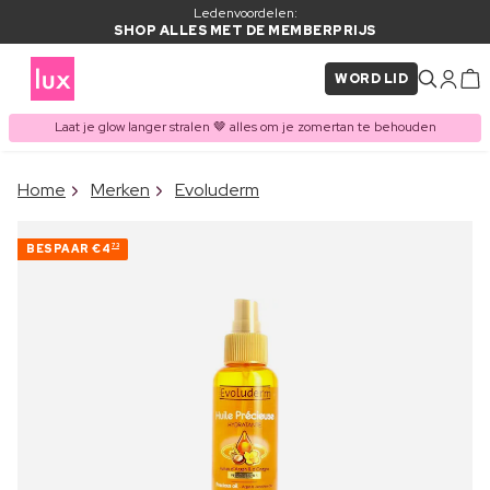
Ledenvoordelen:
SHOP ALLES MET DE MEMBERPRIJS
WORD LID
Laat je glow langer stralen 🤎 alles om je zomertan te behouden
×
Home
Merken
Evoluderm
ITEM TOEGEVOEGD AAN
Vaak samen gekocht met
WINKELMAND
BESPAAR
€4
73