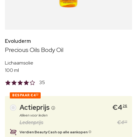
Evoluderm
Precious Oils Body Oil
Lichaamsolie
100 ml
35
BESPAAR
€4
73
Actieprijs
€
4
26
Alleen voor leden
Ledenprijs
€
4
39
Verdien BeautyCash op alle aankopen