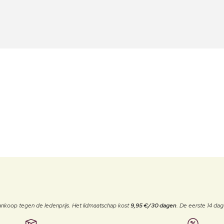
j aankoop tegen de ledenprijs. Het lidmaatschap kost
9,95 €/30 dagen
. De eerste 14 dag