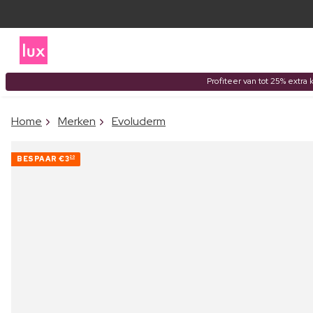
Profiteer van tot 25% extra 
Home
Merken
Evoluderm
BESPAAR
€3
20