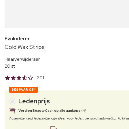
Evoluderm
Cold Wax Strips
Haarverwijderaar
20 st
201
BESPAAR
€3
20
Ledenprijs
Verdien BeautyCash op alle aankopen
Actieprijzen and ledenprijzen zijn alleen voor leden. Je wordt automatisch lid bi