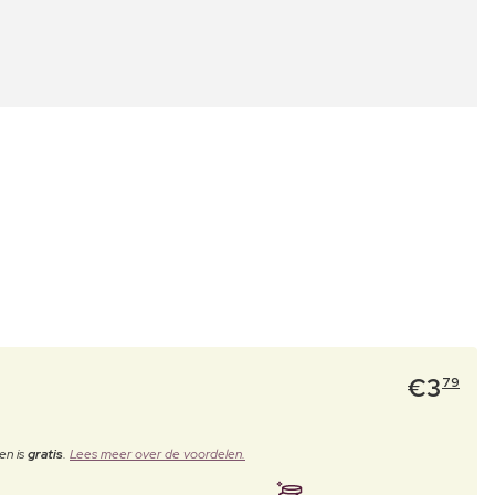
€
3
79
en is
gratis
.
Lees meer over de voordelen.