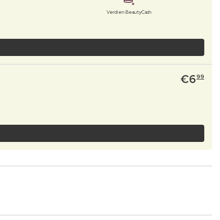
Verdien BeautyCash
€
6
99