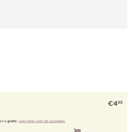
€
4
69
en is
gratis
.
Lees meer over de voordelen.