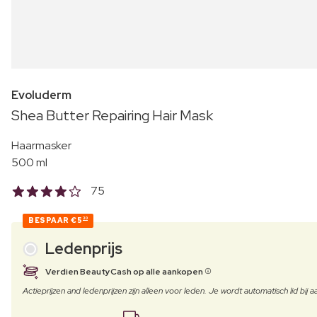
Evoluderm
Shea Butter Repairing Hair Mask
Haarmasker
500 ml
75
BESPAAR
€5
30
Ledenprijs
Verdien BeautyCash op alle aankopen
Actieprijzen and ledenprijzen zijn alleen voor leden. Je wordt automatisch lid bi