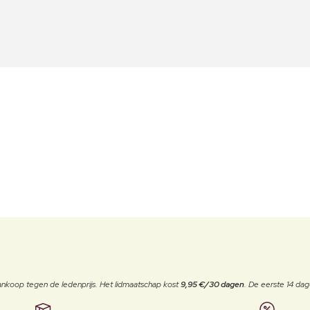
j aankoop tegen de ledenprijs. Het lidmaatschap kost
9,95 €/30 dagen
. De eerste 14 dag