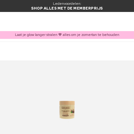
Ledenvoordelen:
SHOP ALLES MET DE MEMBERPRIJS
Laat je glow langer stralen 🤎 alles om je zomertan te behouden
ITEM TOEGEVOEGD AAN WINKELMAND
Vaak samen gekocht met