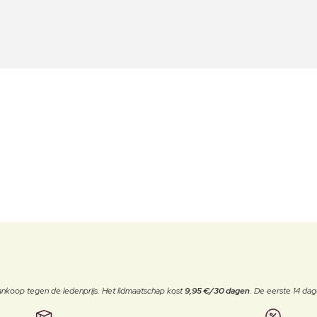
j aankoop tegen de ledenprijs. Het lidmaatschap kost
9,95 €/30 dagen
. De eerste 14 dag