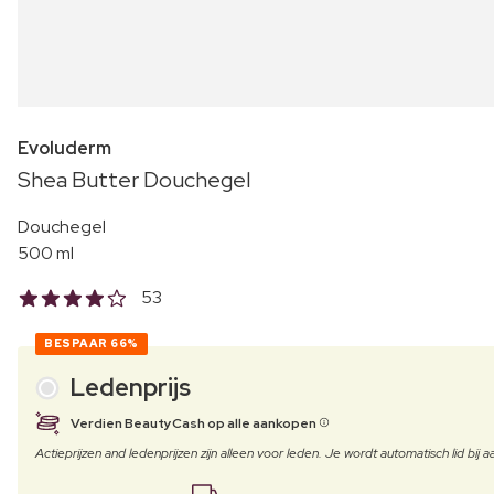
Evoluderm
Shea Butter Douchegel
Douchegel
500 ml
53
BESPAAR
66%
Ledenprijs
Verdien BeautyCash op alle aankopen
Actieprijzen and ledenprijzen zijn alleen voor leden. Je wordt automatisch lid bi