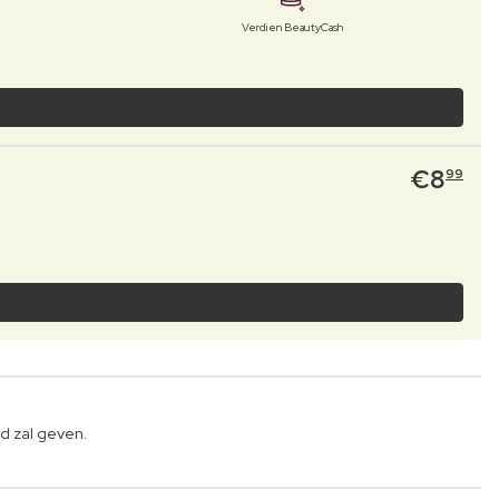
Verdien BeautyCash
€
8
99
d zal geven.