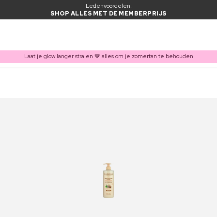
Ledenvoordelen:
SHOP ALLES MET DE MEMBERPRIJS
Laat je glow langer stralen 🤎 alles om je zomertan te behouden
ITEM TOEGEVOEGD AAN WINKELMAND
Vaak samen gekocht met