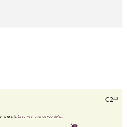
€
2
99
en is
gratis
.
Lees meer over de voordelen.