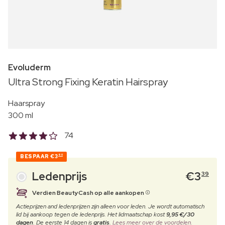
Evoluderm
Ultra Strong Fixing Keratin Hairspray
Haarspray
300 ml
74
BESPAAR
€3
60
Ledenprijs
€
3
39
Verdien BeautyCash op alle aankopen
Actieprijzen and ledenprijzen zijn alleen voor leden. Je wordt automatisch
lid bij aankoop tegen de ledenprijs. Het lidmaatschap kost
9,95 €/30
dagen
. De eerste 14 dagen is
gratis
.
Lees meer over de voordelen.