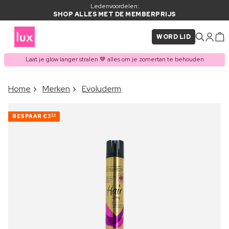
Ledenvoordelen:
SHOP ALLES MET DE MEMBERPRIJS
WORD LID
Laat je glow langer stralen 🤎 alles om je zomertan te behouden
×
Home
Merken
Evoluderm
ITEM TOEGEVOEGD AAN
Vaak samen gekocht met
WINKELMAND
BESPAAR
€3
60