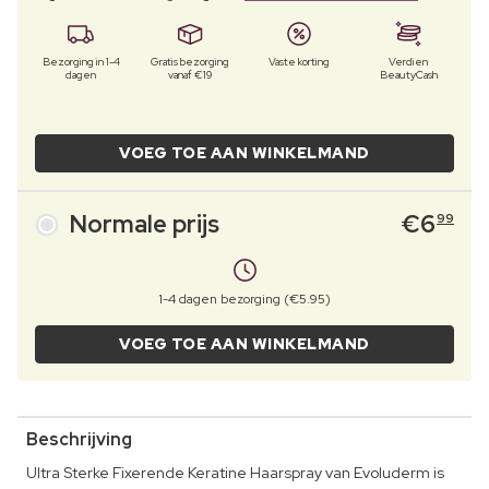
Bezorging in 1-4
Gratis bezorging
Vaste korting
Verdien
dagen
vanaf €19
BeautyCash
VOEG TOE AAN WINKELMAND
Normale prijs
€
6
99
1-4 dagen bezorging (€5.95)
VOEG TOE AAN WINKELMAND
Beschrijving
Ultra Sterke Fixerende Keratine Haarspray van Evoluderm is