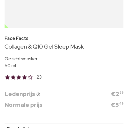
OUTLET
Face Facts
Collagen & Q10 Gel Sleep Mask
Gezichtsmasker
50 ml
23
Ledenprijs
€
2
29
Normale prijs
€
5
49