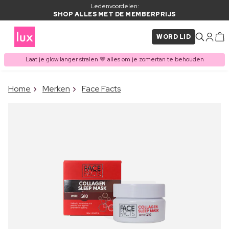
Ledenvoordelen:
SHOP ALLES MET DE MEMBERPRIJS
WORD LID
Laat je glow langer stralen 🤎 alles om je zomertan te behouden
×
Home
Merken
Face Facts
ITEM TOEGEVOEGD AAN
Vaak samen gekocht met
WINKELMAND