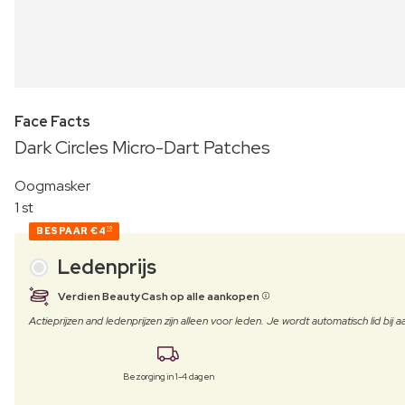
Face Facts
Dark Circles Micro-Dart Patches
Oogmasker
1 st
BESPAAR
€4
10
Ledenprijs
Verdien BeautyCash op alle aankopen
Actieprijzen and ledenprijzen zijn alleen voor leden. Je wordt automatisch lid bi
Bezorging in 1-4 dagen