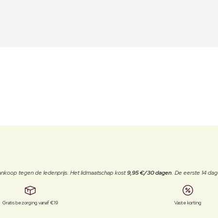
j aankoop tegen de ledenprijs. Het lidmaatschap kost
9,95 €/30 dagen
. De eerste 14 dag
Gratis bezorging vanaf €19
Vaste korting