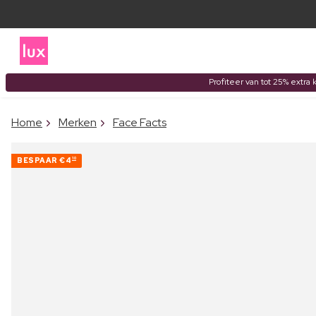
Profiteer van tot 25% extra 
Home
Merken
Face Facts
BESPAAR
€4
10