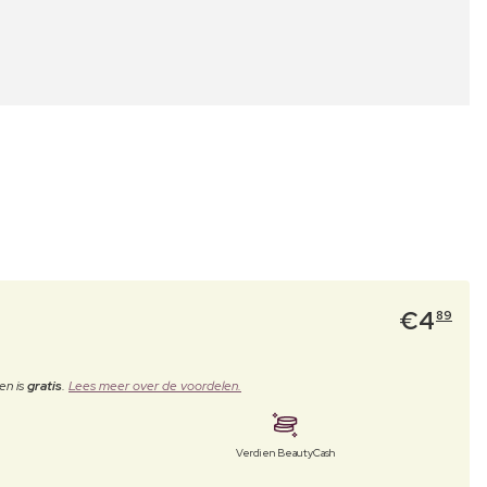
€
4
89
en is
gratis
.
Lees meer over de voordelen.
Verdien BeautyCash