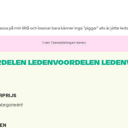
assa på min lilltå och lossnar bara känner inga ”piggar” alls är jätte led
1 van 1 beoordelingen tonen
DELEN LEDENVOORDELEN LEDEN
RPRIJS
categorieën!
LEN