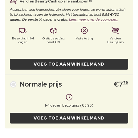
Verdien BeautyCash op alle aankopen
Actieprijzen and ledenprijzen zijn alleen voor leden. Je wordt automatisch
lid bij aankoop tegen de ledenprijs. Het lidmaatschap kost
9,95 €/30
dagen
. De eerste 14 dagen is
gratis
.
Lees meer over de voordelen.
Bezorging in 1-4
Gratis bezorging
Vaste korting
Verdien
dagen
vanaf €19
BeautyCash
VOEG TOE AAN WINKELMAND
Normale prijs
€
7
79
1-4 dagen bezorging (€5.95)
VOEG TOE AAN WINKELMAND