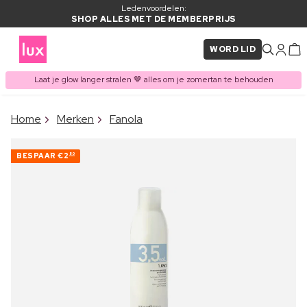
Ledenvoordelen:
SHOP ALLES MET DE MEMBERPRIJS
WORD LID
Laat je glow langer stralen 🤎 alles om je zomertan te behouden
×
Home
Merken
Fanola
ITEM TOEGEVOEGD AAN
Vaak samen gekocht met
WINKELMAND
BESPAAR
€2
80