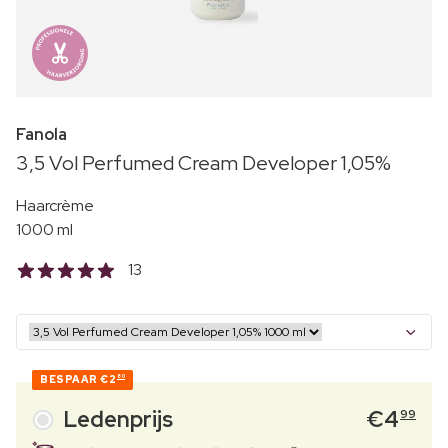
Fanola
3,5 Vol Perfumed Cream Developer 1,05%
Haarcrème
1000 ml
13
BESPAAR
€2
80
Ledenprijs
€
4
99