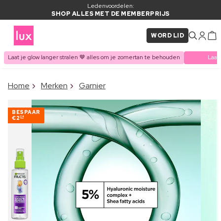
Ledenvoordelen:
SHOP ALLES MET DE MEMBERPRIJS
WORD LID
Laat je glow langer stralen 🤎 alles om je zomertan te behouden
Laat
×
Home
Merken
Garnier
ITEM TOEGEVOEGD AAN
Vaak samen gekocht met
WINKELMAND
BESPAAR
€2
24