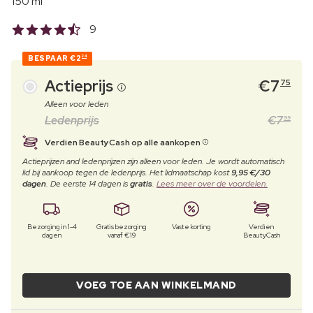
150 ml
9
BESPAAR
€2
24
Actieprijs
€
7
75
Alleen voor leden
Ledenprijs
€
7
99
Verdien BeautyCash op alle aankopen
Actieprijzen and ledenprijzen zijn alleen voor leden. Je wordt automatisch
lid bij aankoop tegen de ledenprijs. Het lidmaatschap kost
9,95 €/30
dagen
. De eerste 14 dagen is
gratis
.
Lees meer over de voordelen.
Bezorging in 1-4
Gratis bezorging
Vaste korting
Verdien
dagen
vanaf €19
BeautyCash
VOEG TOE AAN WINKELMAND