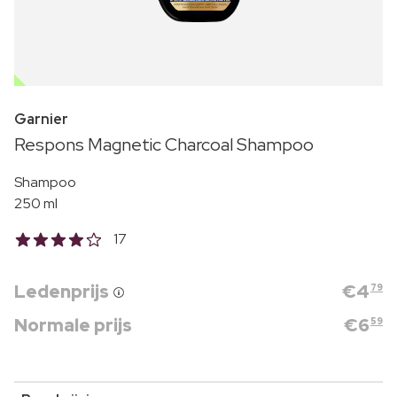
OUTLET
Garnier
Respons Magnetic Charcoal Shampoo
Shampoo
250 ml
17
Ledenprijs
€
4
79
Normale prijs
€
6
59