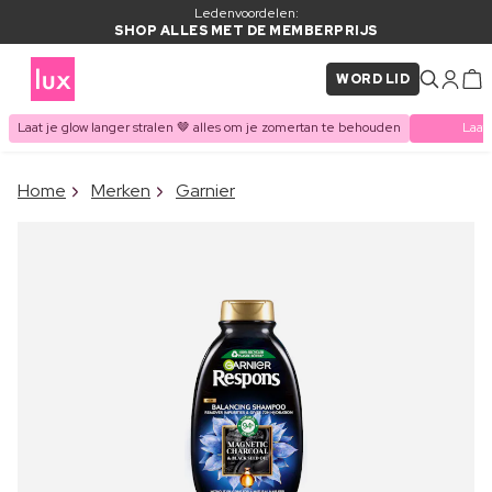
Ledenvoordelen:
SHOP ALLES MET DE MEMBERPRIJS
WORD LID
Laat je glow langer stralen 🤎 alles om je zomertan te behouden
Laat
×
Home
Merken
Garnier
ITEM TOEGEVOEGD AAN
Vaak samen gekocht met
WINKELMAND