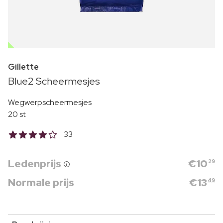
OUTLET
Gillette
Blue2 Scheermesjes
Wegwerpscheermesjes
20 st
33
Ledenprijs
€
10
29
Normale prijs
€
13
49