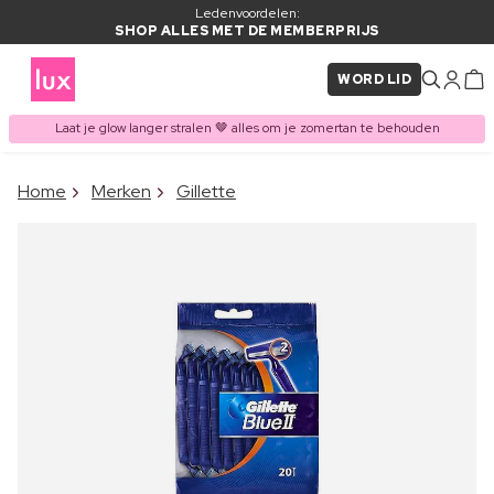
Ledenvoordelen:
SHOP ALLES MET DE MEMBERPRIJS
WORD LID
Laat je glow langer stralen 🤎 alles om je zomertan te behouden
×
Home
Merken
Gillette
ITEM TOEGEVOEGD AAN
Vaak samen gekocht met
WINKELMAND