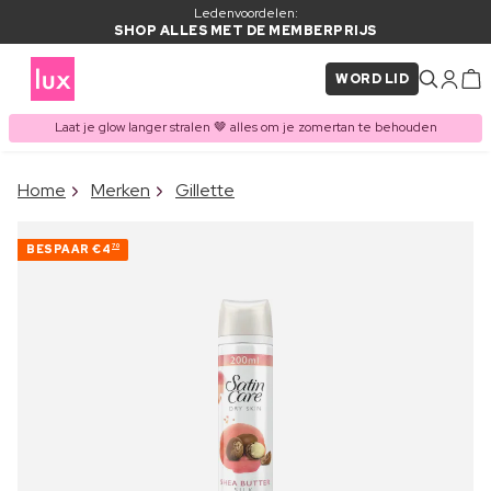
Ledenvoordelen:
SHOP ALLES MET DE MEMBERPRIJS
WORD LID
Laat je glow langer stralen 🤎 alles om je zomertan te behouden
×
Home
Merken
Gillette
ITEM TOEGEVOEGD AAN
Vaak samen gekocht met
WINKELMAND
BESPAAR
€4
70