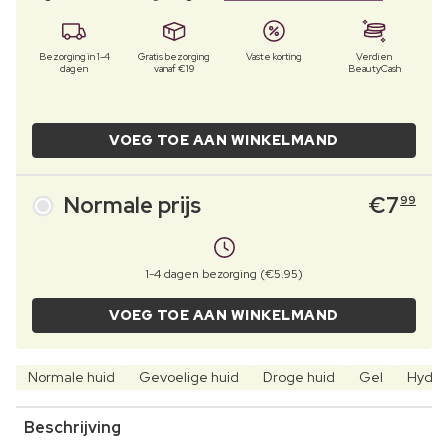
Bezorging in 1-4
Gratis bezorging
Vaste korting
Verdien
dagen
vanaf €19
BeautyCash
VOEG TOE AAN WINKELMAND
Normale prijs
€
7
99
1-4 dagen bezorging (€5.95)
VOEG TOE AAN WINKELMAND
Normale huid
Gevoelige huid
Droge huid
Gel
Hydra
Beschrijving