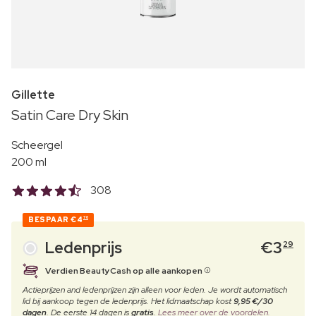
Gillette
Satin Care Dry Skin
Scheergel
200 ml
308
BESPAAR
€4
70
Ledenprijs
€
3
29
Verdien BeautyCash op alle aankopen
Actieprijzen and ledenprijzen zijn alleen voor leden. Je wordt automatisch
lid bij aankoop tegen de ledenprijs. Het lidmaatschap kost
9,95 €/30
dagen
. De eerste 14 dagen is
gratis
.
Lees meer over de voordelen.