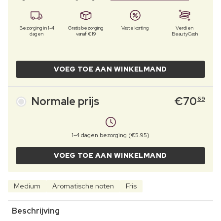
Bezorging in 1-4
Gratis bezorging
Vaste korting
Verdien
dagen
vanaf €19
BeautyCash
VOEG TOE AAN WINKELMAND
Normale prijs
€
70
69
1-4 dagen bezorging (€5.95)
VOEG TOE AAN WINKELMAND
Medium
Aromatische noten
Fris
Beschrijving