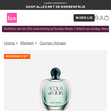
Ledenvoordelen:
SHOP ALLES MET DE MEMBERPRIJS
WORD LID
Profiteer van tot 25% extra korting op Sunday Steals ⚡ Alleen op zondag. Alleen
×
Home
Merken
Giorgio Armani
ITEM TOEGEVOEGD AAN
Vaak samen gekocht met
WINKELMAND
BESPAAR
€10
40