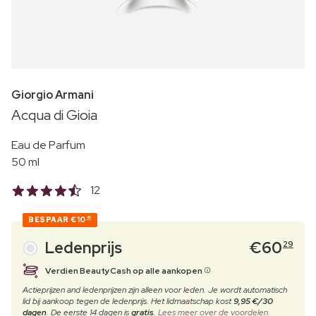
Giorgio Armani
Acqua di Gioia
Eau de Parfum
50 ml
12
BESPAAR
€10
40
Ledenprijs
€
60
29
Verdien BeautyCash op alle aankopen
Actieprijzen and ledenprijzen zijn alleen voor leden. Je wordt automatisch
lid bij aankoop tegen de ledenprijs. Het lidmaatschap kost
9,95 €/30
dagen
. De eerste 14 dagen is
gratis
.
Lees meer over de voordelen.