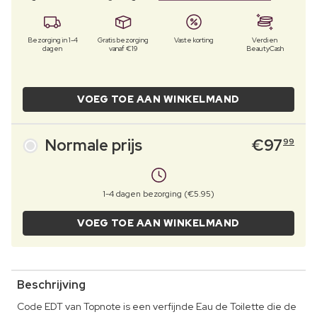
Bezorging in 1-4
Gratis bezorging
Vaste korting
Verdien
dagen
vanaf €19
BeautyCash
VOEG TOE AAN WINKELMAND
Normale prijs
€
97
99
1-4 dagen bezorging (€5.95)
VOEG TOE AAN WINKELMAND
Beschrijving
Code EDT van Topnote is een verfijnde Eau de Toilette die de