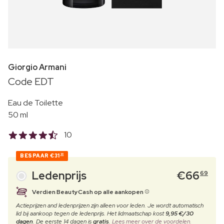
Giorgio Armani
Code EDT
Eau de Toilette
50 ml
10
BESPAAR
€31
30
Ledenprijs
€
66
69
Verdien BeautyCash op alle aankopen
Actieprijzen and ledenprijzen zijn alleen voor leden. Je wordt automatisch
lid bij aankoop tegen de ledenprijs. Het lidmaatschap kost
9,95 €/30
dagen
. De eerste 14 dagen is
gratis
.
Lees meer over de voordelen.