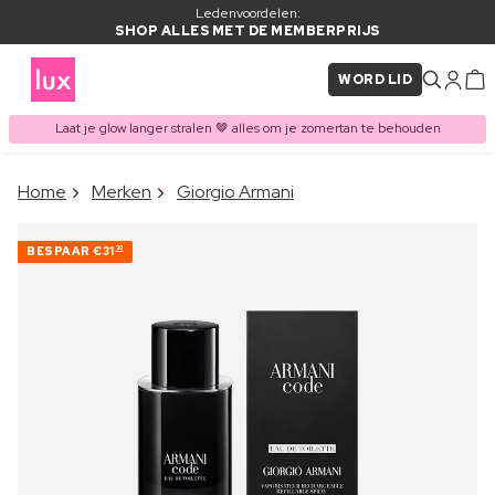
Ledenvoordelen:
SHOP ALLES MET DE MEMBERPRIJS
WORD LID
Laat je glow langer stralen 🤎 alles om je zomertan te behouden
×
Home
Merken
Giorgio Armani
ITEM TOEGEVOEGD AAN
Vaak samen gekocht met
WINKELMAND
BESPAAR
€31
30