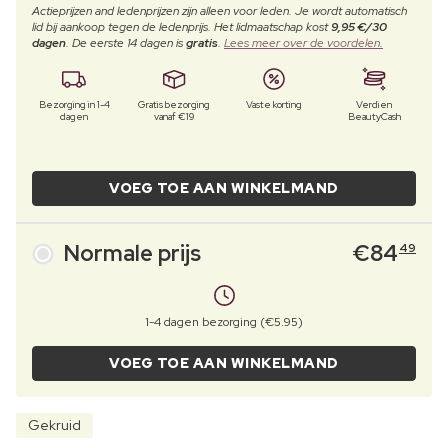
Actieprijzen and ledenprijzen zijn alleen voor leden. Je wordt automatisch
lid bij aankoop tegen de ledenprijs. Het lidmaatschap kost
9,95 €/30
dagen
. De eerste 14 dagen is
gratis
.
Lees meer over de voordelen.
Bezorging in 1-4
Gratis bezorging
Vaste korting
Verdien
dagen
vanaf €19
BeautyCash
VOEG TOE AAN WINKELMAND
Normale prijs
€
84
49
1-4 dagen bezorging (€5.95)
VOEG TOE AAN WINKELMAND
Gekruid