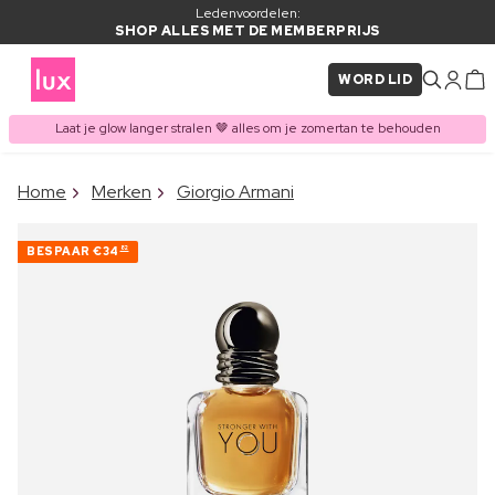
Ledenvoordelen:
SHOP ALLES MET DE MEMBERPRIJS
WORD LID
Laat je glow langer stralen 🤎 alles om je zomertan te behouden
×
Home
Merken
Giorgio Armani
ITEM TOEGEVOEGD AAN
Vaak samen gekocht met
WINKELMAND
BESPAAR
€34
82