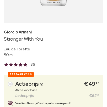
Giorgio Armani
Stronger With You
Eau de Toilette
50 ml
36
BESPAAR
€34
82
Actieprijs
€
49
67
Alleen voor leden
Ledenprijs
€
62
09
Verdien BeautyCash op alle aankopen