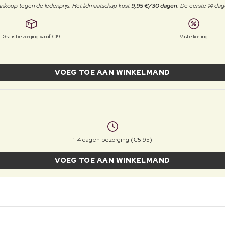
j aankoop tegen de ledenprijs. Het lidmaatschap kost
9,95 €/30 dagen
. De eerste 14 dag
Gratis bezorging vanaf €19
Vaste korting
VOEG TOE AAN WINKELMAND
1-4 dagen bezorging (€5.95)
VOEG TOE AAN WINKELMAND