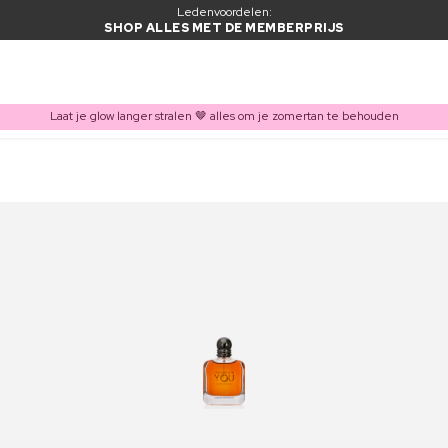
Ledenvoordelen:
SHOP ALLES MET DE MEMBERPRIJS
Laat je glow langer stralen 🤎 alles om je zomertan te behouden
ITEM TOEGEVOEGD AAN WINKELMAND
Vaak samen gekocht met