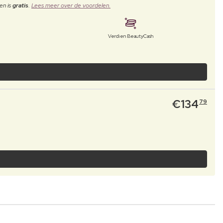
en is
gratis
.
Lees meer over de voordelen.
Verdien BeautyCash
€
134
79