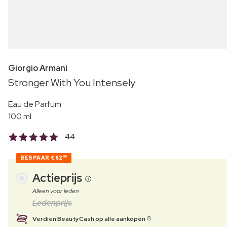
Giorgio Armani
Stronger With You Intensely
Eau de Parfum
100 ml
44
BESPAAR
€62
08
Actieprijs
Alleen voor leden
Ledenprijs
Verdien BeautyCash op alle aankopen