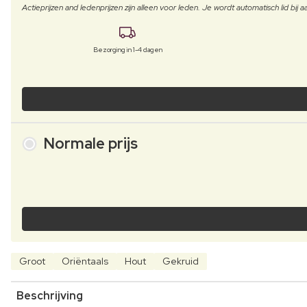
Actieprijzen and ledenprijzen zijn alleen voor leden. Je wordt automatisch lid bi
Bezorging in 1-4 dagen
Normale prijs
Groot
Oriëntaals
Hout
Gekruid
Beschrijving