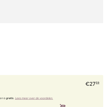
€
27
59
en is
gratis
.
Lees meer over de voordelen.