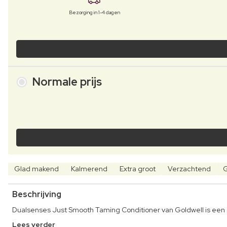
Bezorging in 1-4 dagen
Normale prijs
Glad makend
Kalmerend
Extra groot
Verzachtend
G
Beschrijving
Dualsenses Just Smooth Taming Conditioner van Goldwell is een 
Lees verder