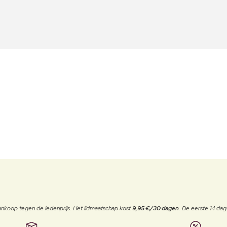
j aankoop tegen de ledenprijs. Het lidmaatschap kost
9,95 €/30 dagen
. De eerste 14 dag