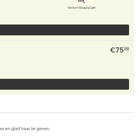
Verdien BeautyCash
€
75
99
oi en glad haar te geven.