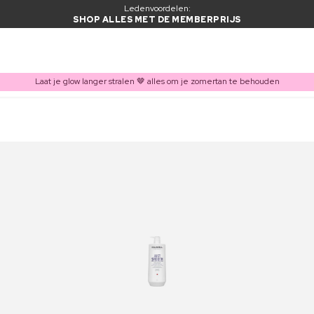
Ledenvoordelen:
SHOP ALLES MET DE MEMBERPRIJS
Laat je glow langer stralen 🤎 alles om je zomertan te behouden
ITEM TOEGEVOEGD AAN WINKELMAND
Vaak samen gekocht met