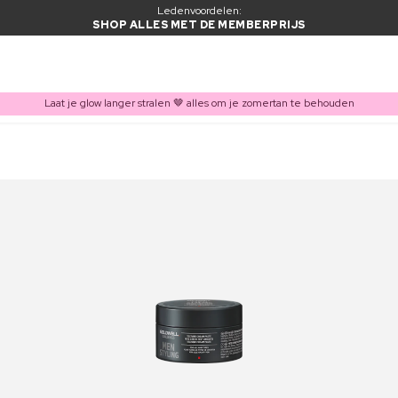
Ledenvoordelen:
SHOP ALLES MET DE MEMBERPRIJS
Laat je glow langer stralen 🤎 alles om je zomertan te behouden
ITEM TOEGEVOEGD AAN WINKELMAND
Vaak samen gekocht met