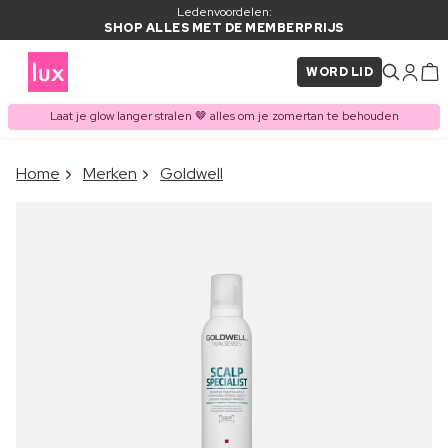
Ledenvoordelen:
SHOP ALLES MET DE MEMBERPRIJS
WORD LID
Laat je glow langer stralen 🤎 alles om je zomertan te behouden
×
Home
Merken
Goldwell
ITEM TOEGEVOEGD AAN
Vaak samen gekocht met
WINKELMAND