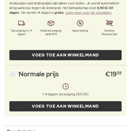
Actieprijzen and ledenprijzen zijn alleen voor leden. Je wordt automatisch
lid bij aankoop tegen de ledenprijs. Het lidmaatschap kost
9,95 €/30
dagen
. De eerste 14 dagen is
gratis
.
Lees meer over de voordelen.
Bezorging in 1-4
Gratis bezorging
Vaste korting
Verdien
dagen
vanaf €19
BeautyCash
VOEG TOE AAN WINKELMAND
Normale prijs
€
19
99
1-4 dagen bezorging (€5.95)
VOEG TOE AAN WINKELMAND