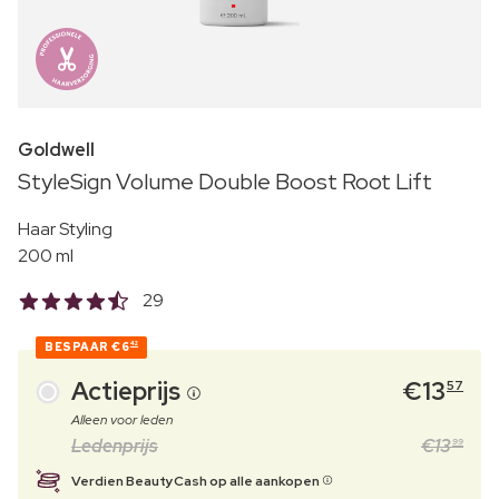
Goldwell
StyleSign Volume Double Boost Root Lift
Haar Styling
200 ml
29
BESPAAR
€6
42
Actieprijs
€
13
57
Alleen voor leden
Ledenprijs
€
13
99
Verdien BeautyCash op alle aankopen