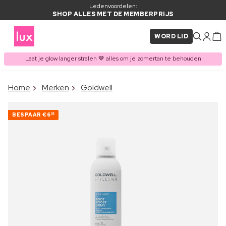
Ledenvoordelen:
SHOP ALLES MET DE MEMBERPRIJS
WORD LID
Laat je glow langer stralen 🤎 alles om je zomertan te behouden
×
Home
Merken
Goldwell
ITEM TOEGEVOEGD AAN
Vaak samen gekocht met
WINKELMAND
BESPAAR
€6
42