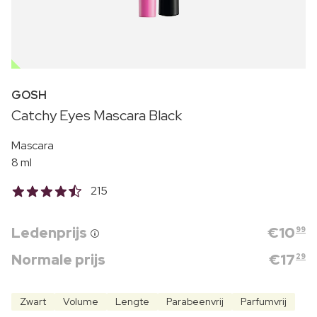
OUTLET
GOSH
Catchy Eyes Mascara Black
Mascara
8 ml
215
Ledenprijs
€
10
99
Normale prijs
€
17
29
Zwart
Volume
Lengte
Parabeenvrij
Parfumvrij