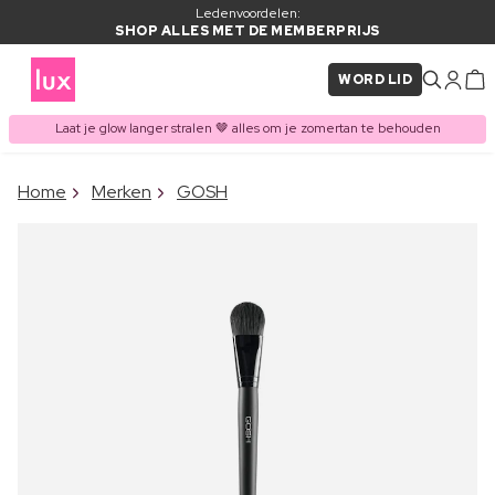
Ledenvoordelen:
SHOP ALLES MET DE MEMBERPRIJS
WORD LID
Laat je glow langer stralen 🤎 alles om je zomertan te behouden
×
Home
Merken
GOSH
ITEM TOEGEVOEGD AAN
Vaak samen gekocht met
WINKELMAND