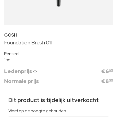
GOSH
Foundation Brush 011
Penseel
1 st
Ledenprijs
€
6
69
Normale prijs
€
8
99
Dit product is tijdelijk uitverkocht
Word op de hoogte gehouden