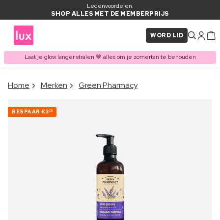
Ledenvoordelen:
SHOP ALLES MET DE MEMBERPRIJS
WORD LID
Laat je glow langer stralen 🤎 alles om je zomertan te behouden
×
Home
Merken
Green Pharmacy
ITEM TOEGEVOEGD AAN
Vaak samen gekocht met
WINKELMAND
BESPAAR
€3
70