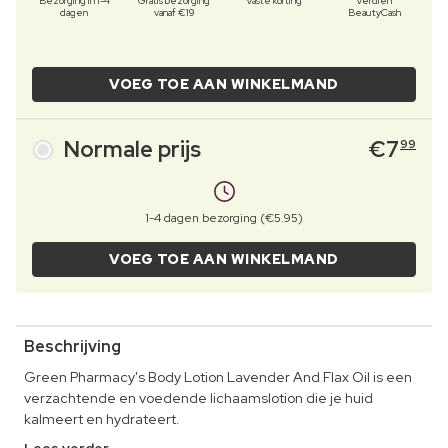
Bezorging in 1-4
Gratis bezorging
Vaste korting
Verdien
dagen
vanaf €19
BeautyCash
VOEG TOE AAN WINKELMAND
Normale prijs
€
7
99
1-4 dagen bezorging (€5.95)
VOEG TOE AAN WINKELMAND
Beschrijving
Green Pharmacy's Body Lotion Lavender And Flax Oil is een
verzachtende en voedende lichaamslotion die je huid
kalmeert en hydrateert.