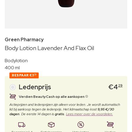
Green Pharmacy
Body Lotion Lavender And Flax Oil
Bodylotion
400 ml
BESPAAR
€3
70
Ledenprijs
€
4
29
Verdien BeautyCash op alle aankopen
Actieprijzen and ledenprijzen zijn alleen voor leden. Je wordt automatisch
lid bij aankoop tegen de ledenprijs. Het lidmaatschap kost
9,95 €/30
dagen
. De eerste 14 dagen is
gratis
.
Lees meer over de voordelen.