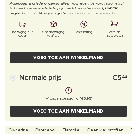
Actieprijzen and ledenprijzen zijn alleen voor leden. Je wordt automatisch
lid bij aankoop tegen de ledenprijs. Het lidmaatschap kost
9,95 €/30
dagen
. De eerste 14 dagen is
gratis
.
Lees meer over de voordelen.
Bezorging in 1-4
Gratis bezorging
Vaste korting
Verdien
dagen
vanaf €19
BeautyCash
VOEG TOE AAN WINKELMAND
Normale prijs
€
5
49
1-4 dagen bezorging (€5.95)
VOEG TOE AAN WINKELMAND
Glycerine
Panthenol
Plantolie
Geen kleurstoffen
Pa