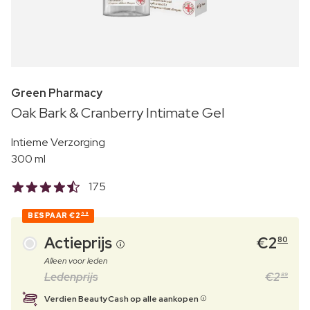
Green Pharmacy
Oak Bark & Cranberry Intimate Gel
Intieme Verzorging
300 ml
175
BESPAAR
€2
69
Actieprijs
€
2
80
Alleen voor leden
Ledenprijs
€
2
89
Verdien BeautyCash op alle aankopen