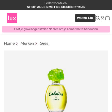
Ledenvoordelen:
SHOP ALLES MET DE MEMBERPRIJS
WORD LID
Laat je glow langer stralen 🤎 alles om je zomertan te behouden
×
Home
Merken
Grès
ITEM TOEGEVOEGD AAN
Vaak samen gekocht met
WINKELMAND