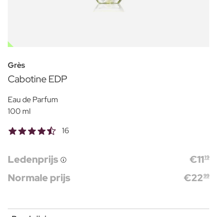
OUTLET
Grès
Cabotine EDP
Eau de Parfum
100 ml
16
Ledenprijs
€
11
19
Normale prijs
€
22
99