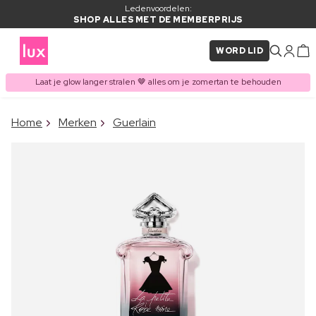
Ledenvoordelen:
SHOP ALLES MET DE MEMBERPRIJS
WORD LID
Laat je glow langer stralen 🤎 alles om je zomertan te behouden
×
Home
Merken
Guerlain
ITEM TOEGEVOEGD AAN
Vaak samen gekocht met
WINKELMAND