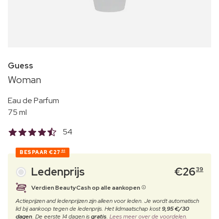
Guess
Woman
Eau de Parfum
75 ml
54
BESPAAR
€27
60
Ledenprijs
€
26
39
Verdien BeautyCash op alle aankopen
Actieprijzen and ledenprijzen zijn alleen voor leden. Je wordt automatisch
lid bij aankoop tegen de ledenprijs. Het lidmaatschap kost
9,95 €/30
dagen
. De eerste 14 dagen is
gratis
.
Lees meer over de voordelen.