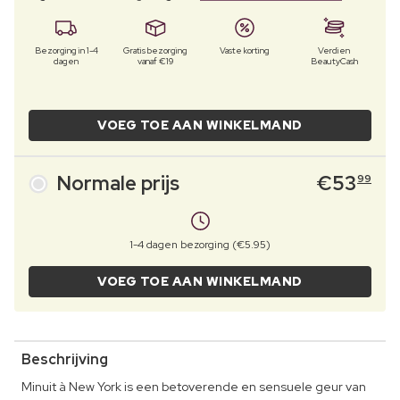
Bezorging in 1-4
Gratis bezorging
Vaste korting
Verdien
dagen
vanaf €19
BeautyCash
VOEG TOE AAN WINKELMAND
Normale prijs
€
53
99
1-4 dagen bezorging (€5.95)
VOEG TOE AAN WINKELMAND
Beschrijving
Minuit à New York is een betoverende en sensuele geur van