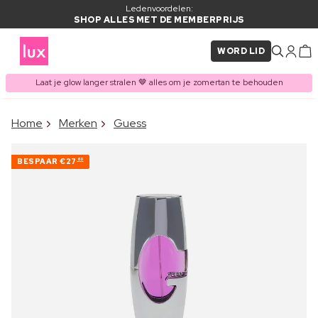
Ledenvoordelen:
SHOP ALLES MET DE MEMBERPRIJS
WORD LID
Laat je glow langer stralen 🤎 alles om je zomertan te behouden
×
Home
Merken
Guess
ITEM TOEGEVOEGD AAN
Vaak samen gekocht met
WINKELMAND
BESPAAR
€27
60