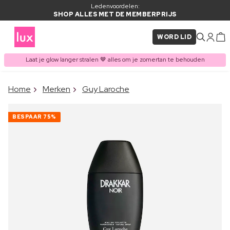
Ledenvoordelen:
SHOP ALLES MET DE MEMBERPRIJS
WORD LID
Laat je glow langer stralen 🤎 alles om je zomertan te behouden
×
Home
Merken
Guy Laroche
ITEM TOEGEVOEGD AAN
Vaak samen gekocht met
WINKELMAND
BESPAAR
75%