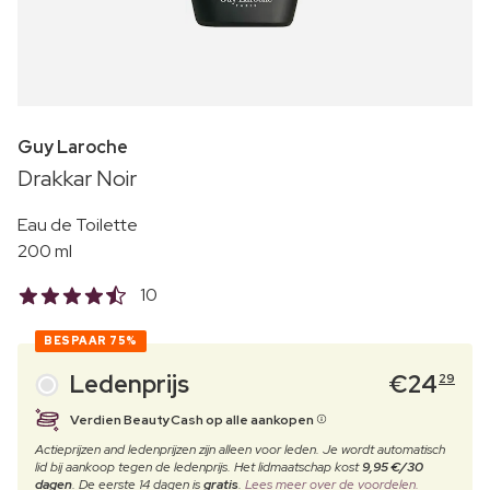
Guy Laroche
Drakkar Noir
Eau de Toilette
200 ml
10
BESPAAR
75%
Ledenprijs
€
24
29
Verdien BeautyCash op alle aankopen
Actieprijzen and ledenprijzen zijn alleen voor leden. Je wordt automatisch
lid bij aankoop tegen de ledenprijs. Het lidmaatschap kost
9,95 €/30
dagen
. De eerste 14 dagen is
gratis
.
Lees meer over de voordelen.