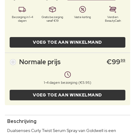
Bezorging in 1-4
Gratis bezorging
Vaste korting
Verdien
dagen
vanaf €19
BeautyCash
VOEG TOE AAN WINKELMAND
Normale prijs
€
99
99
1-4 dagen bezorging (€5.95)
VOEG TOE AAN WINKELMAND
Beschrijving
Dualsenses Curly Twist Serum Spray van Goldwell is een