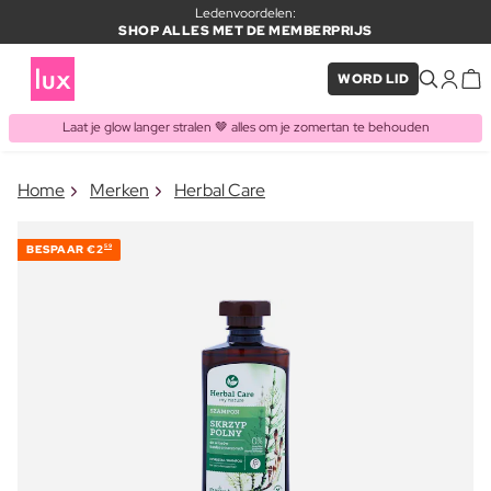
Ledenvoordelen:
SHOP ALLES MET DE MEMBERPRIJS
WORD LID
Laat je glow langer stralen 🤎 alles om je zomertan te behouden
×
Home
Merken
Herbal Care
ITEM TOEGEVOEGD AAN
Vaak samen gekocht met
WINKELMAND
BESPAAR
€2
59