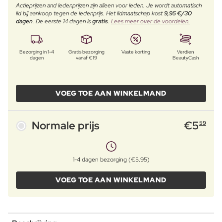
Actieprijzen and ledenprijzen zijn alleen voor leden. Je wordt automatisch
lid bij aankoop tegen de ledenprijs. Het lidmaatschap kost
9,95 €/30
dagen
. De eerste 14 dagen is
gratis
.
Lees meer over de voordelen.
Bezorging in 1-4
Gratis bezorging
Vaste korting
Verdien
dagen
vanaf €19
BeautyCash
VOEG TOE AAN WINKELMAND
Normale prijs
€
5
59
1-4 dagen bezorging (€5.95)
VOEG TOE AAN WINKELMAND