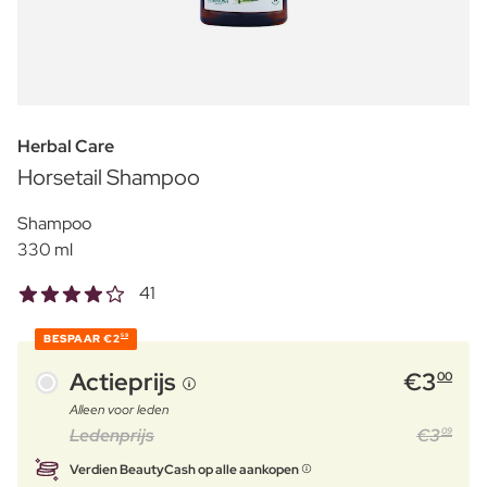
Herbal Care
Horsetail Shampoo
Shampoo
330 ml
41
BESPAAR
€2
59
Actieprijs
€
3
00
Alleen voor leden
Ledenprijs
€
3
09
Verdien BeautyCash op alle aankopen