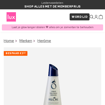
Ledenvoordelen:
SHOP ALLES MET DE MEMBERPRIJS
WORD LID
Laat je glow langer stralen 🤎 alles om je zomertan te behouden
×
Home
Merken
Herôme
ITEM TOEGEVOEGD AAN
Vaak samen gekocht met
WINKELMAND
BESPAAR
€3
90