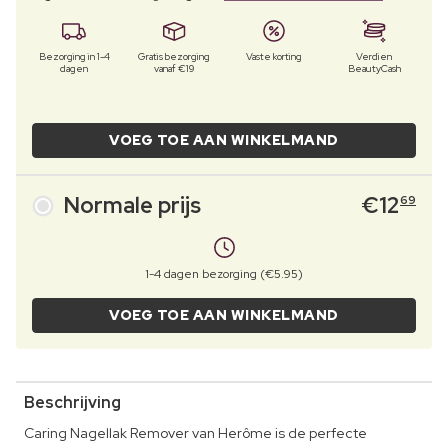
Bezorging in 1-4
Gratis bezorging
Vaste korting
Verdien
dagen
vanaf €19
BeautyCash
VOEG TOE AAN WINKELMAND
Normale prijs
€
12
69
1-4 dagen bezorging (€5.95)
VOEG TOE AAN WINKELMAND
Beschrijving
Caring Nagellak Remover van Herôme is de perfecte