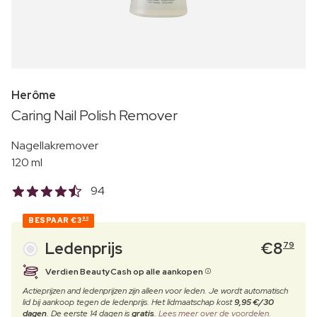
Herôme
Caring Nail Polish Remover
Nagellakremover
120 ml
94
BESPAAR
€3
90
Ledenprijs
€
8
79
Verdien BeautyCash op alle aankopen
Actieprijzen and ledenprijzen zijn alleen voor leden. Je wordt automatisch
lid bij aankoop tegen de ledenprijs. Het lidmaatschap kost
9,95 €/30
dagen
. De eerste 14 dagen is
gratis
.
Lees meer over de voordelen.