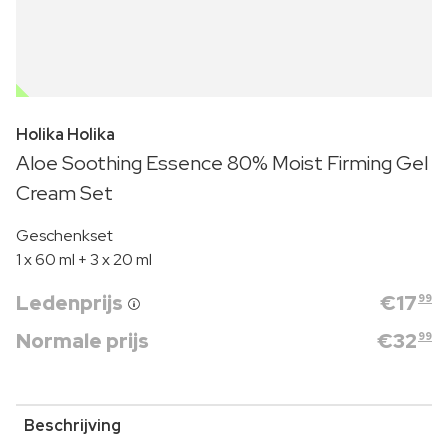
OUTLET
Holika Holika
Aloe Soothing Essence 80% Moist Firming Gel
Cream Set
Geschenkset
1 x 60 ml + 3 x 20 ml
Ledenprijs
€
17
99
Normale prijs
€
32
99
Beschrijving