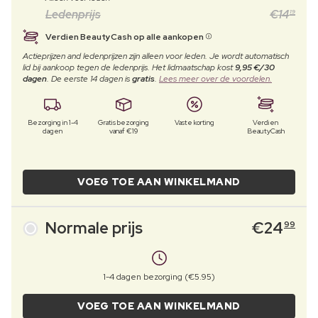
Ledenprijs
€
14
19
Verdien BeautyCash op alle aankopen
Actieprijzen and ledenprijzen zijn alleen voor leden. Je wordt automatisch
lid bij aankoop tegen de ledenprijs. Het lidmaatschap kost
9,95 €/30
dagen
. De eerste 14 dagen is
gratis
.
Lees meer over de voordelen.
Bezorging in 1-4
Gratis bezorging
Vaste korting
Verdien
dagen
vanaf €19
BeautyCash
VOEG TOE AAN WINKELMAND
Normale prijs
€
24
99
1-4 dagen bezorging (€5.95)
VOEG TOE AAN WINKELMAND