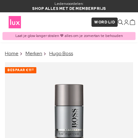
Ledenvoordelen:
SHOP ALLES MET DE MEMBERPRIJS
WORD LID
Laat je glow langer stralen 🤎 alles om je zomertan te behouden
×
Home
Merken
Hugo Boss
ITEM TOEGEVOEGD AAN
Vaak samen gekocht met
WINKELMAND
BESPAAR
€11
23