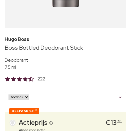
Hugo Boss
Boss Bottled Deodorant Stick
Deodorant
75 ml
222
BESPAAR
€11
23
Actieprijs
€
13
76
Alleen voor leden