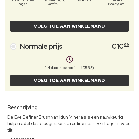
Bezorging in 1-4
Gratis bezorging
Vaste korting
Verdien
dagen
vanaf €19
BeautyCash
VOEG TOE AAN WINKELMAND
Normale prijs
€
10
99
1-4 dagen bezorging (€5.95)
VOEG TOE AAN WINKELMAND
Beschrijving
De Eye Definer Brush van Idun Minerals is een nauwkeurig
hulpmiddel dat je oogmake-up routine naar een hoger niveau
tilt.