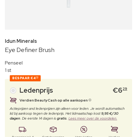
Idun Minerals
Eye Definer Brush
Penseel
1 st
BESPAAR
€4
70
Ledenprijs
€
6
29
Verdien BeautyCash op alle aankopen
Actieprijzen and ledenprijzen zijn alleen voor leden. Je wordt automatisch
lid bij aankoop tegen de ledenprijs. Het lidmaatschap kost
9,95 €/30
dagen
. De eerste 14 dagen is
gratis
.
Lees meer over de voordelen.