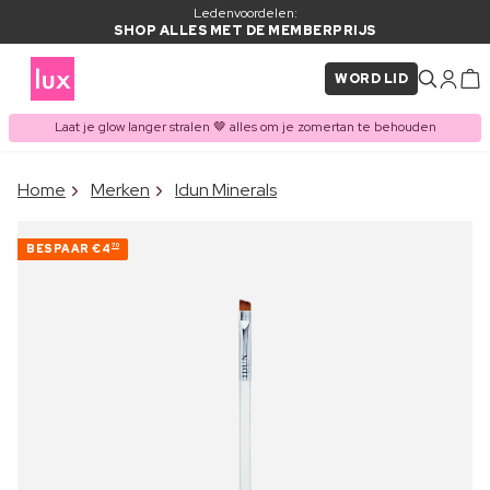
Ledenvoordelen:
SHOP ALLES MET DE MEMBERPRIJS
WORD LID
Laat je glow langer stralen 🤎 alles om je zomertan te behouden
×
Home
Merken
Idun Minerals
ITEM TOEGEVOEGD AAN
Vaak samen gekocht met
WINKELMAND
BESPAAR
€4
70