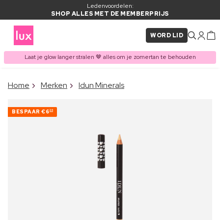
Ledenvoordelen:
SHOP ALLES MET DE MEMBERPRIJS
WORD LID
Laat je glow langer stralen 🤎 alles om je zomertan te behouden
×
Home
Merken
Idun Minerals
ITEM TOEGEVOEGD AAN
Vaak samen gekocht met
WINKELMAND
BESPAAR
€6
20