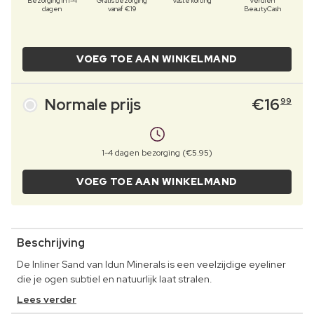
Bezorging in 1-4
Gratis bezorging
Vaste korting
Verdien
dagen
vanaf €19
BeautyCash
VOEG TOE AAN WINKELMAND
Normale prijs
€
16
99
1-4 dagen bezorging (€5.95)
VOEG TOE AAN WINKELMAND
Beschrijving
De Inliner Sand van Idun Minerals is een veelzijdige eyeliner
die je ogen subtiel en natuurlijk laat stralen.
Lees verder