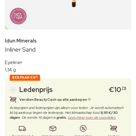
OUTLET
Idun Minerals
Inliner Sand
Eyeliner
1,14 g
BESPAAR
€6
20
Ledenprijs
€
10
79
Verdien BeautyCash op alle aankopen
Actieprijzen and ledenprijzen zijn alleen voor leden. Je wordt automatisch
lid bij aankoop tegen de ledenprijs. Het lidmaatschap kost
9,95 €/30
dagen
. De eerste 14 dagen is
gratis
.
Lees meer over de voordelen.