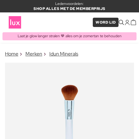
Ledenvoordelen:
SHOP ALLES MET DE MEMBERPRIJS
WORD LID
Laat je glow langer stralen 🤎 alles om je zomertan te behouden
×
Home
Merken
Idun Minerals
ITEM TOEGEVOEGD AAN
Vaak samen gekocht met
WINKELMAND