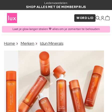
Ledenvoordelen:
SHOP ALLES MET DE MEMBERPRIJS
WORD LID
Laat je glow langer stralen 🤎 alles om je zomertan te behouden
×
Home
Merken
Idun Minerals
ITEM TOEGEVOEGD AAN
Vaak samen gekocht met
WINKELMAND