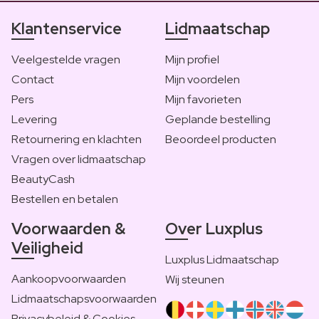
Klantenservice
Lidmaatschap
Veelgestelde vragen
Mijn profiel
Contact
Mijn voordelen
Pers
Mijn favorieten
Levering
Geplande bestelling
Retournering en klachten
Beoordeel producten
Vragen over lidmaatschap
BeautyCash
Bestellen en betalen
Voorwaarden &
Over Luxplus
Veiligheid
Luxplus Lidmaatschap
Aankoopvoorwaarden
Wij steunen
Lidmaatschapsvoorwaarden
Privacybeleid & Cookies