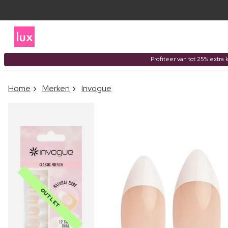
Profiteer van tot 25% extra 
Home
Merken
Invogue
OUTLET