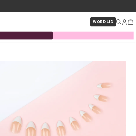
WORD LID
×