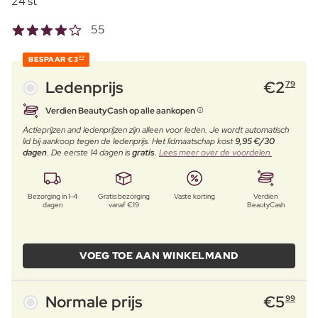
24 st
55
BESPAAR
€3
20
Ledenprijs
€
2
79
Verdien BeautyCash op alle aankopen
Actieprijzen and ledenprijzen zijn alleen voor leden. Je wordt automatisch
lid bij aankoop tegen de ledenprijs. Het lidmaatschap kost
9,95 €/30
dagen
. De eerste 14 dagen is
gratis
.
Lees meer over de voordelen.
Bezorging in 1-4
Gratis bezorging
Vaste korting
Verdien
dagen
vanaf €19
BeautyCash
VOEG TOE AAN WINKELMAND
Normale prijs
€
5
99