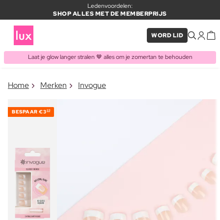
Ledenvoordelen:
SHOP ALLES MET DE MEMBERPRIJS
WORD LID
Laat je glow langer stralen 🤎 alles om je zomertan te behouden
×
Home
Merken
Invogue
ITEM TOEGEVOEGD AAN
Vaak samen gekocht met
WINKELMAND
BESPAAR
€3
20