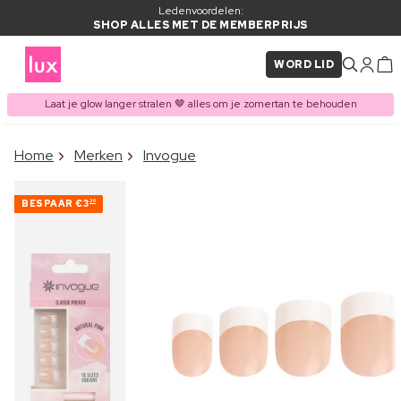
Ledenvoordelen:
SHOP ALLES MET DE MEMBERPRIJS
WORD LID
Laat je glow langer stralen 🤎 alles om je zomertan te behouden
×
Home
Merken
Invogue
ITEM TOEGEVOEGD AAN
Vaak samen gekocht met
WINKELMAND
BESPAAR
€3
30