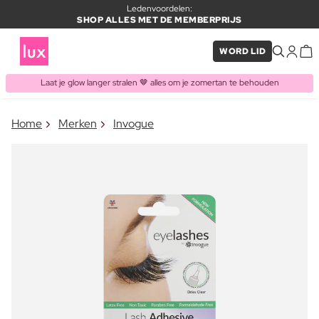
Ledenvoordelen:
SHOP ALLES MET DE MEMBERPRIJS
WORD LID
Laat je glow langer stralen 🤎 alles om je zomertan te behouden
×
Home
Merken
Invogue
ITEM TOEGEVOEGD AAN
Vaak samen gekocht met
WINKELMAND