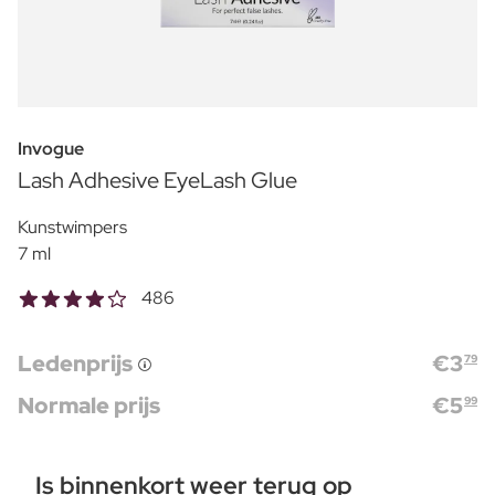
Invogue
Lash Adhesive EyeLash Glue
Kunstwimpers
7 ml
486
Ledenprijs
€
3
79
Normale prijs
€
5
99
Is binnenkort weer terug op