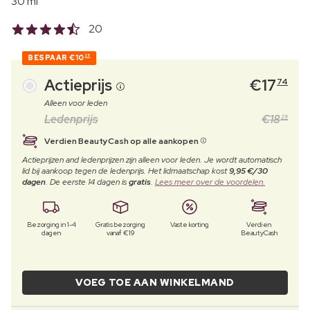
30 ml
20
BESPAAR
€10
25
Actieprijs
€
17
74
Alleen voor leden
Ledenprijs
€
18
29
Verdien BeautyCash op alle aankopen
Actieprijzen and ledenprijzen zijn alleen voor leden. Je wordt automatisch
lid bij aankoop tegen de ledenprijs. Het lidmaatschap kost
9,95 €/30
dagen
. De eerste 14 dagen is
gratis
.
Lees meer over de voordelen.
Bezorging in 1-4
Gratis bezorging
Vaste korting
Verdien
dagen
vanaf €19
BeautyCash
VOEG TOE AAN WINKELMAND