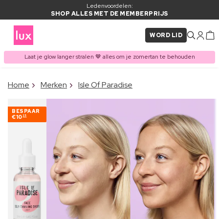
Ledenvoordelen:
SHOP ALLES MET DE MEMBERPRIJS
WORD LID
Laat je glow langer stralen 🤎 alles om je zomertan te behouden
×
Home
Merken
Isle Of Paradise
ITEM TOEGEVOEGD AAN
Vaak samen gekocht met
WINKELMAND
BESPAAR
€10
25