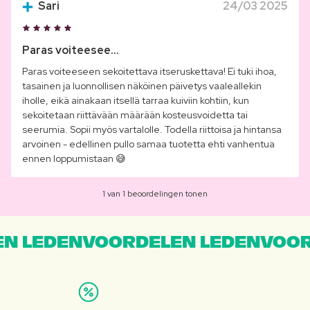
Sari
24/03 2025
Paras voiteesee...
Paras voiteeseen sekoitettava itseruskettava! Ei tuki ihoa,
tasainen ja luonnollisen näköinen päivetys vaaleallekin
iholle, eikä ainakaan itsellä tarraa kuiviin kohtiin, kun
sekoitetaan riittävään määrään kosteusvoidetta tai
seerumia. Sopii myös vartalolle. Todella riittoisa ja hintansa
arvoinen - edellinen pullo samaa tuotetta ehti vanhentua
ennen loppumistaan 😅
1 van 1 beoordelingen tonen
N LEDENVOORDELEN LEDENVOOR