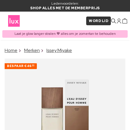
Ledenvoordelen:
SHOP ALLES MET DE MEMBERPRIJS
WORD LID
Laat je glow langer stralen 🤎 alles om je zomertan te behouden
×
Home
Merken
Issey Miyake
ITEM TOEGEVOEGD AAN
Vaak samen gekocht met
WINKELMAND
BESPAAR
€46
90