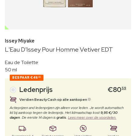
OUTLET
Issey Miyake
L'Eau D'Issey Pour Homme Vetiver EDT
Eau de Toilette
50 ml
BESPAAR
€46
90
Ledenprijs
€
80
59
Verdien BeautyCash op alle aankopen
Actieprijzen and ledenprijzen zijn alleen voor leden. Je wordt automatisch
lid bij aankoop tegen de ledenprijs. Het lidmaatschap kost
9,95 €/30
dagen
. De eerste 14 dagen is
gratis
.
Lees meer over de voordelen.