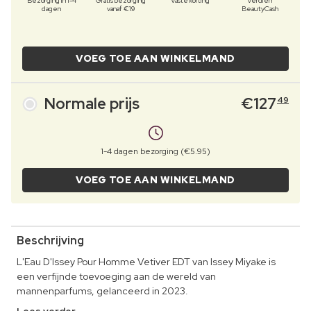
Bezorging in 1-4
Gratis bezorging
Vaste korting
Verdien
dagen
vanaf €19
BeautyCash
VOEG TOE AAN WINKELMAND
Normale prijs
€
127
49
1-4 dagen bezorging (€5.95)
VOEG TOE AAN WINKELMAND
Beschrijving
L'Eau D'Issey Pour Homme Vetiver EDT van Issey Miyake is
een verfijnde toevoeging aan de wereld van
mannenparfums, gelanceerd in 2023.