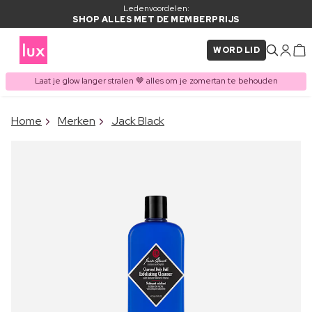
Ledenvoordelen:
SHOP ALLES MET DE MEMBERPRIJS
WORD LID
Laat je glow langer stralen 🤎 alles om je zomertan te behouden
×
Home
Merken
Jack Black
ITEM TOEGEVOEGD AAN
Vaak samen gekocht met
WINKELMAND