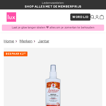
Ledenvoordelen:
SHOP ALLES MET DE MEMBERPRIJS
WORD LID
Laat je glow langer stralen 🤎 alles om je zomertan te behouden
×
Home
Merken
Jantar
ITEM TOEGEVOEGD AAN
Vaak samen gekocht met
WINKELMAND
BESPAAR
€2
00