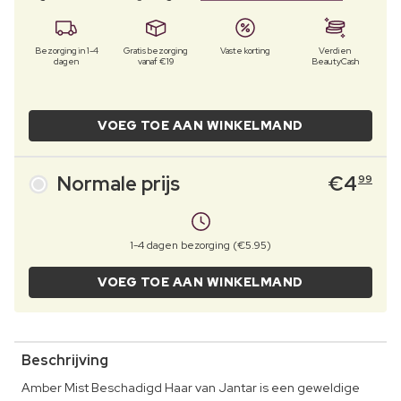
Bezorging in 1-4
Gratis bezorging
Vaste korting
Verdien
dagen
vanaf €19
BeautyCash
VOEG TOE AAN WINKELMAND
Normale prijs
€
4
99
1-4 dagen bezorging (€5.95)
VOEG TOE AAN WINKELMAND
Beschrijving
Amber Mist Beschadigd Haar van Jantar is een geweldige