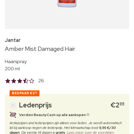
Jantar
Amber Mist Damaged Hair
Haarspray
200 ml
26
BESPAAR
€2
00
Ledenprijs
€
2
99
Verdien BeautyCash op alle aankopen
Actieprijzen and ledenprijzen zijn alleen voor leden. Je wordt automatisch
lid bij aankoop tegen de ledenprijs. Het lidmaatschap kost
9,95 €/30
dagen
. De eerste 14 dagen is
gratis
.
Lees meer over de voordelen.