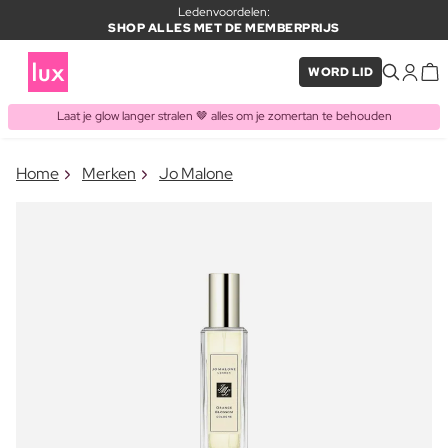
Ledenvoordelen:
SHOP ALLES MET DE MEMBERPRIJS
WORD LID
Laat je glow langer stralen 🤎 alles om je zomertan te behouden
×
Home
Merken
Jo Malone
ITEM TOEGEVOEGD AAN
Vaak samen gekocht met
WINKELMAND