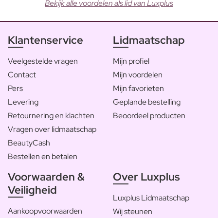
Bekijk alle voordelen als lid van Luxplus
Klantenservice
Lidmaatschap
Veelgestelde vragen
Mijn profiel
Contact
Mijn voordelen
Pers
Mijn favorieten
Levering
Geplande bestelling
Retournering en klachten
Beoordeel producten
Vragen over lidmaatschap
BeautyCash
Bestellen en betalen
Voorwaarden &
Over Luxplus
Veiligheid
Luxplus Lidmaatschap
Aankoopvoorwaarden
Wij steunen