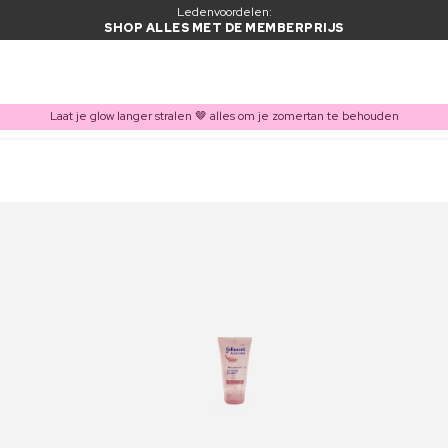
Ledenvoordelen:
SHOP ALLES MET DE MEMBERPRIJS
Laat je glow langer stralen 🤎 alles om je zomertan te behouden
ITEM TOEGEVOEGD AAN WINKELMAND
Vaak samen gekocht met