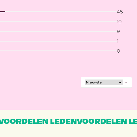
45
10
9
1
0
VOORDELEN LEDENVOORDELEN L