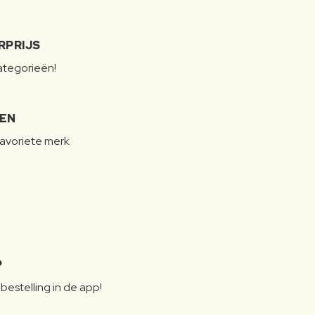
RPRIJS
categorieën!
LEN
favoriete merk
P
bestelling in de app!